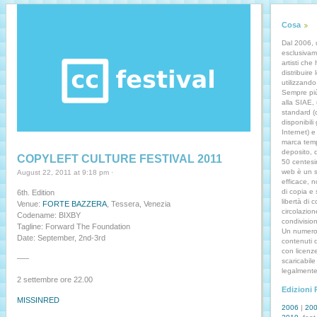
Cosa
Dal 2006, u
esclusivam
artisti che
distribuire
utilizzando
Sempre più
alla SIAE, 
standard (
disponibili
Internet) e
marca temp
deposito, 
COPYLEFT CULTURE FESTIVAL 2011
50 centesim
web è un s
August 22, 2011 at 9:18 pm ·
efficace, n
di copia e 
6th. Edition
libertà di c
Venue:
FORTE BAZZERA
, Tessera, Venezia
circolazion
Codename: BIXBY
condivisio
Tagline: Forward The Foundation
Un numero
Date: September, 2nd-3rd
contenuti d
con licenze
—–
scaricabil
legalmente 
2 settembre ore 22.00
Edizioni 
MISSINRED
2006
|
20