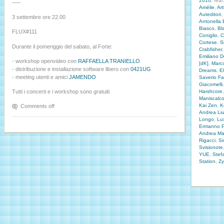
2010
, feat
—–
Amélie
,
Ar
Auteditori
,
3 settembre ore 22.00
Antonella 
Biasco
,
Bl
FLUX#111
Coniglio
,
C
Cortese
,
S
Durante il pomeriggio del sabato, al Forte:
Crabfisher
Emiliano De
- workshop openvideo con
RAFFAELLA TRANIELLO
[dK]
,
Marc
- distribuzione e installazione software libero con
0421UG
Dreams
,
E
- meeting utenti e amici
JAMENDO
Saverio Fat
Giacomelli
Harshcore
Tutti i concerti e i workshop sono gratuiti
Maniscalco
Kai Zen
,
K
Comments off
Andrea Li
Longo
,
Lu
Ermanno P
Andrea Mar
Rigacci
,
Si
Svisionote
YUE
,
Stefa
Station
,
Z